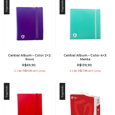
Esgotado
Esgotado
Central Album – Color 2×2:
Central Album – Color 4×3:
Roxo
Menta
R$69,90
R$139,90
2
x
de
R$34,95
sem juros
5
x
de
R$27,98
sem juros
Esgotado
Esgotado