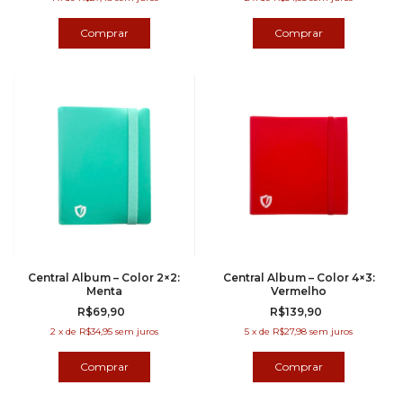
Central Album – Color 2×2:
Central Album – Color 4×3:
Menta
Vermelho
R$69,90
R$139,90
2
x
de
R$34,95
sem juros
5
x
de
R$27,98
sem juros