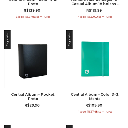
Preto
Casual Álbum 18 bolsos -
Azul
R$139,90
R$119,99
5
x
de
R$27,98
sem juros
4
x
de
R$30,00
sem juros
Esgotado
Esgotado
Central Album – Pocket:
Central Album – Color 3×3:
Preto
Menta
R$29,90
R$109,90
4
x
de
R$27,48
sem juros