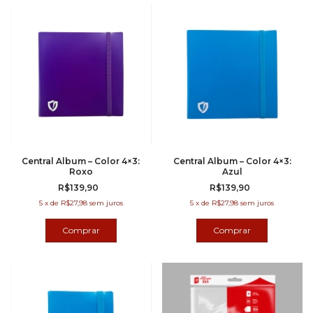
Central Album – Color 4×3:
Central Album – Color 4×3:
Roxo
Azul
R$139,90
R$139,90
5
x
de
R$27,98
sem juros
5
x
de
R$27,98
sem juros