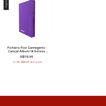
Esgotado
Fichário Fixo Gamegenic -
Casual Álbum 18 bolsos -
Roxo
R$119,99
4
x
de
R$30,00
sem juros