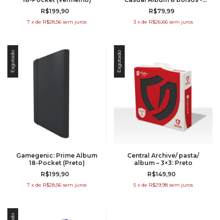
Roxo
R$199,90
R$79,99
7
x
de
R$28,56
sem juros
3
x
de
R$26,66
sem juros
Esgotado
Esgotado
Gamegenic: Prime Album
Central Archive/ pasta/
18-Pocket (Preto)
album – 3×3: Preto
R$199,90
R$149,90
7
x
de
R$28,56
sem juros
5
x
de
R$29,98
sem juros