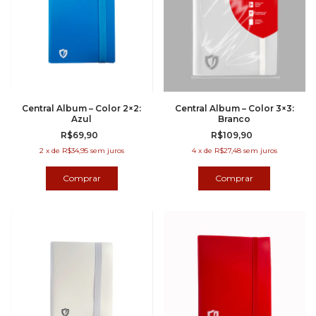
Central Album – Color 2×2:
Central Album – Color 3×3:
Azul
Branco
R$69,90
R$109,90
2
x
de
R$34,95
sem juros
4
x
de
R$27,48
sem juros