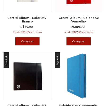
Central Album – Color 2×2:
Central Album – Color 3×3:
Branco
Vermelho
R$69,90
R$109,90
2
x
de
R$34,95
sem juros
4
x
de
R$27,48
sem juros
Esgotado
Esgotado
Central Album – Color 4×3:
Fichário Fixo Gamegenic -