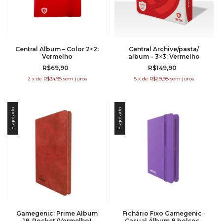
Central Album – Color 2×2:
Central Archive/pasta/
Vermelho
album – 3×3: Vermelho
R$69,90
R$149,90
2
x
de
R$34,95
sem juros
5
x
de
R$29,98
sem juros
Esgotado
Esgotado
Gamegenic: Prime Album
Fichário Fixo Gamegenic -
18-Pocket (Vermelho)
Casual Álbum 8 bolsos -