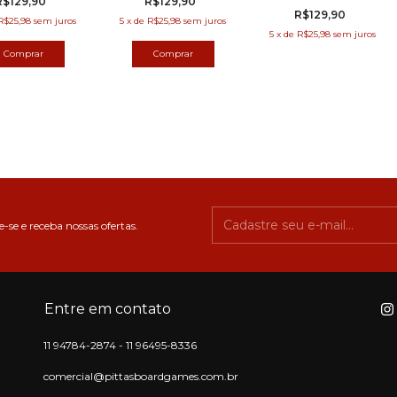
R$129,90
R$129,90
R$129,90
R$25,98
sem juros
5
x
de
R$25,98
sem juros
5
x
de
R$25,98
sem juros
-se e receba nossas ofertas.
Entre em contato
11 94784-2874 - 11 96495-8336
comercial@pittasboardgames.com.br