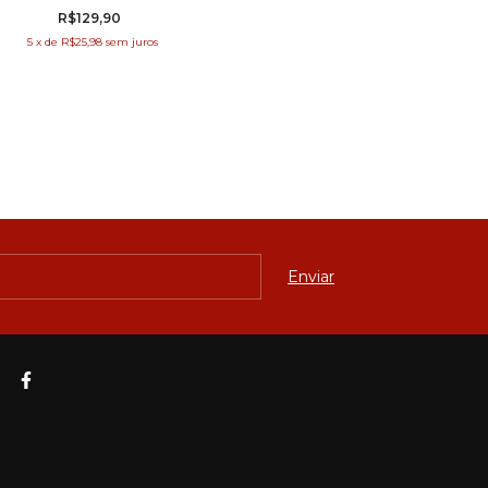
R$129,90
5
x
de
R$25,98
sem juros