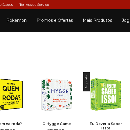
de Dados
Termos de Serviço
Pokémon
Promos e Ofertas
Mais Produtos
Jog
Esgotado
m na roda?
O Hygge Game
Eu Deveria Saber
Isso!