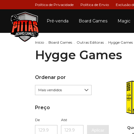
Política de Privacidade
Política de Envio
Exclusão 
Pré-venda
Board Games
Magic
Início
.
Board Games
.
Outras Editoras
.
Hygge Games
Hygge Games
Ordenar por
Preço
De
Até
Que
Aplicar