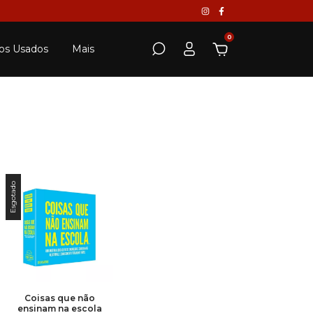
0
os Usados
Mais
Esgotado
Coisas que não
ensinam na escola