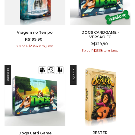
Viagem no Tempo
DOGS CARDGAME -
VERSÃO FC
R$199,90
R$129,90
7
x
de
R$28,56
sem juros
5
x
de
R$25,98
sem juros
Esgotado
Esgotado
JESTER
Dogs Card Game