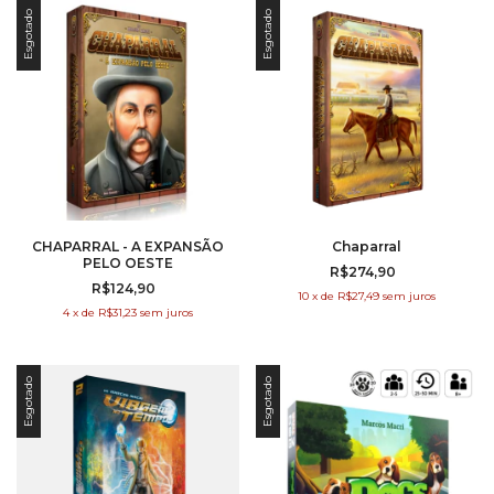
Esgotado
Esgotado
CHAPARRAL - A EXPANSÃO
Chaparral
PELO OESTE
R$274,90
R$124,90
10
x
de
R$27,49
sem juros
4
x
de
R$31,23
sem juros
Esgotado
Esgotado