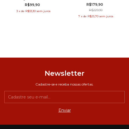
R$179,90
R$99,90
R$229,90
3
x
de
R$33,30
sem juros
7
x
de
R$25,70
sem juros
Newsletter
Cadastre-se e receba nossas ofertas.