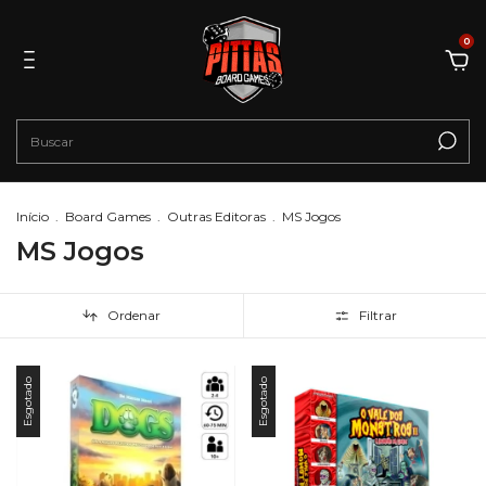
0
Início
.
Board Games
.
Outras Editoras
.
MS Jogos
MS Jogos
Ordenar
Filtrar
Esgotado
Esgotado