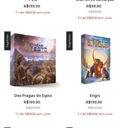
R$199,90
R$99,90
R$199,90
7
x
de
R$28,56
sem juros
3
x
de
R$33,30
sem juros
Esgotado
Esgotado
Dez Pragas do Egito
Engis
R$199,90
R$199,90
R$249,90
R$249,90
7
x
de
R$28,56
sem juros
7
x
de
R$28,56
sem juros