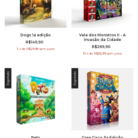
Dogs 1a edição
Vale dos Monstros II - A
Invasão da Cidade
R$149,90
R$269,90
5
x
de
R$29,98
sem juros
10
x
de
R$26,99
sem juros
Esgotado
Esgotado
Pets
Gran Circo 3a Edição