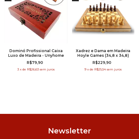
Dominó Profissional Caixa
Xadrez e Dama em Madeira
Luxo de Madeira - Unyhome
Hoyle Games (34,8 x 34,8)
R$79,90
R$229,90
3
x
de
R$26,63
sem juros
9
x
de
R$25,54
sem juros
Newsletter