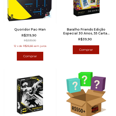
Quoridor Pac-Man
Baralho Friends Edição
Especial 30 Anos, 55 Cartas
R$319,90
(copag)
R$39,90
R$339,90
12
x
de
R$26,66
sem juros