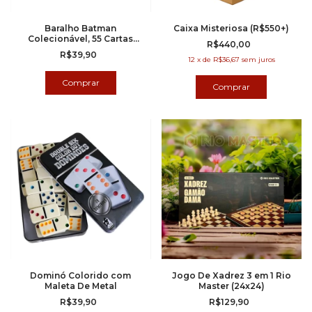
Baralho Batman
Caixa Misteriosa (R$550+)
Colecionável, 55 Cartas
R$440,00
(Copag)
R$39,90
12
x
de
R$36,67
sem juros
Dominó Colorido com
Jogo De Xadrez 3 em 1 Rio
Maleta De Metal
Master (24x24)
R$39,90
R$129,90