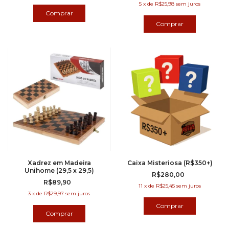
5
x
de
R$25,98
sem juros
Xadrez em Madeira
Caixa Misteriosa (R$350+)
Unihome (29,5 x 29,5)
R$280,00
R$89,90
11
x
de
R$25,45
sem juros
3
x
de
R$29,97
sem juros