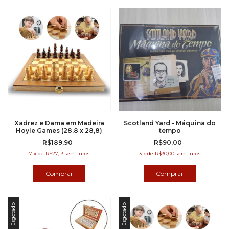
Xadrez e Dama em Madeira
Scotland Yard - Máquina do
Hoyle Games (28,8 x 28,8)
tempo
R$189,90
R$90,00
7
x
de
R$27,13
sem juros
3
x
de
R$30,00
sem juros
Esgotado
Esgotado